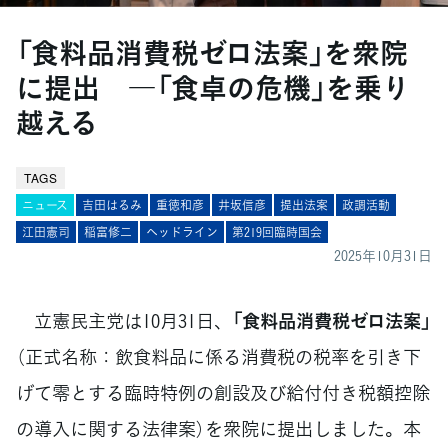
「食料品消費税ゼロ法案」を衆院
に提出 ―「食卓の危機」を乗り
越える
TAGS
ニュース
吉田はるみ
重徳和彦
井坂信彦
提出法案
政調活動
江田憲司
稲富修二
ヘッドライン
第219回臨時国会
2025年10月31日
立憲民主党は10月31日、
「食料品消費税ゼロ法案」
（正式名称：飲食料品に係る消費税の税率を引き下
げて零とする臨時特例の創設及び給付付き税額控除
の導入に関する法律案）を衆院に提出しました。本