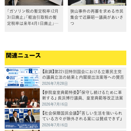
「ガソリン税の暫定税率12月
狭山事件の再審を求める市民
31日廃止」「軽油引取税の暫
集会で近藤昭一議員があいさ
定税率は来年4月1日廃止」で
つ
与野党実務者合意
関連ニュース
【政調】第221回特別国会における立憲民主党
の議員立法の結果と内閣提出法案等への賛否
結果
2026年7月28日
【参院皇室典範特委】「保守し続けるために革
新する」 長浜博行議員、皇室典範等改正法案
を討論
2026年7月16日
【社会保障国民会議】「苦しい生活を強いられ
ている方々が除外される案には賛成できず」
―国民会議で示された新たな給付措置につい
2026年7月16日
て―