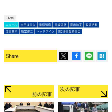
TAGS
ニュース
吉田はるみ
重徳和彦
井坂信彦
提出法案
政調活動
江田憲司
稲富修二
ヘッドライン
第219回臨時国会
ポスト
シェア
Lineで送
は
Share
次の記事
前の記事