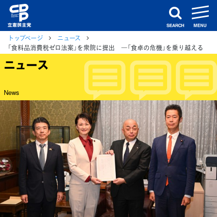
m
search
トップページ
ニュース
「食料品消費税ゼロ法案」を衆院に提出 ―「食卓の危機」を乗り越える
ニュース
News