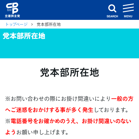
m
search
トップページ
党本部所在地
党本部所在地
党本部所在地
※お問い合わせの際にお掛け間違いにより
一般の方
へご迷惑をおかけする事が多く発生
しております。
※
電話番号をお確かめのうえ、お掛け間違いのない
よう
お願い申し上げます。