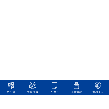
党役員
議員情報
NEWS
選挙情報
参加する
立憲民主党について