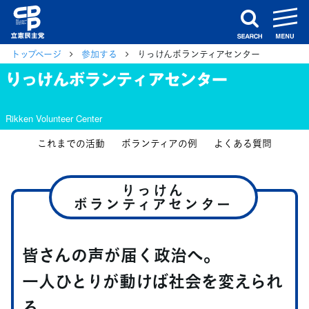
m
search
トップページ
参加する
りっけんボランティアセンター
りっけんボランティアセンター
Rikken Volunteer Center
これまでの活動
ボランティアの例
よくある質問
りっけん
ボランティアセンター
皆さんの声が届く政治へ。
一人ひとりが動けば社会を変えられ
る。