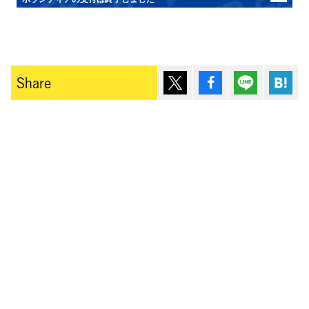
ポスト
シェア
Lineで送
は
Share