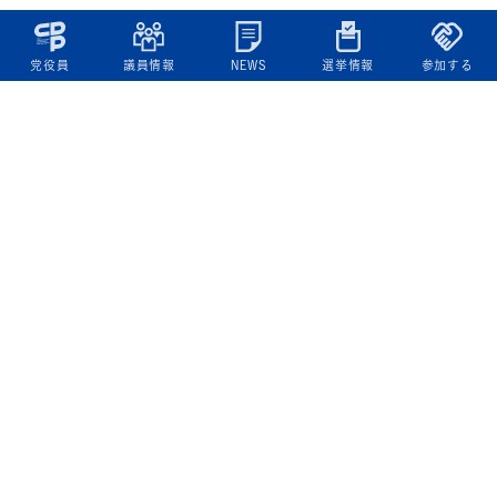
党役員
議員情報
NEWS
選挙情報
参加する
立憲民主党について
綱領
役員一覧
次の内閣
委員会委員一覧
議員・総支部長一覧
党本部所在地
都道府県連一覧
立憲民主党 活動計画・活動報告
ニュース
政策情報
基本政策
ビジョン２２
政策集
選挙政策
国会レポート
政調活動ニュース
提出法案
選挙情報
参院選2025選挙結果
衆院選2024選挙結果
参院選2022選挙結果
衆院選2021選挙結果
第20回統一地方自治体選挙 結果一覧