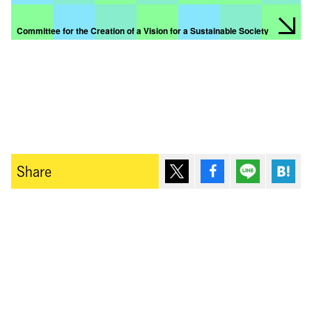
Committee for the Creation of a Vision for a Sustainable Society
ポスト
シェア
Lineで送
は
Share