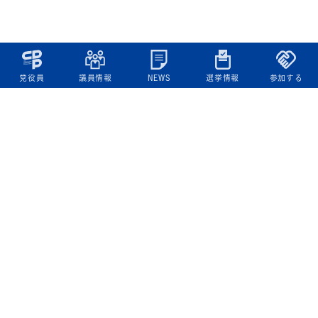
党役員
議員情報
NEWS
選挙情報
参加する
立憲民主党について
綱領
役員一覧
次の内閣
委員会委員一覧
議員・総支部長一覧
党本部所在地
都道府県連一覧
立憲民主党 活動計画・活動報告
ニュース
政策情報
基本政策
ビジョン２２
政策集
選挙政策
国会レポート
政調活動ニュース
提出法案
選挙情報
参院選2025選挙結果
衆院選2024選挙結果