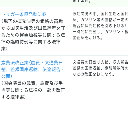
まで延長。
トリガー条項発動法案
原油高騰の中、国民生活と国
め、ガソリン等の価格が一定
（現下の揮発油等の価格の高騰
場合に揮発油税を引き下げる「
から国民生活及び国民経済を守
一時的に発動し、ガソリン・
るための揮発油税等に関する法
歯止めをかける。
律の臨時特例等に関する法律
案）
歳費法改正案（歳費・文通費日
文通費の日割り支給、収支報
差額の国庫返納、衆院解散時
割、差額国庫返納、使途報告・
などの改正をおこなう。
公開）
（国会議員の歳費、旅費及び手
当等に関する法律の一部を改正
する法律案）