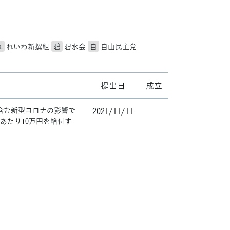
れ
れいわ新撰組
碧
碧水会
自
自由民主党
提出日
成立
含む新型コロナの影響で
2021/11/11
あたり10万円を給付す