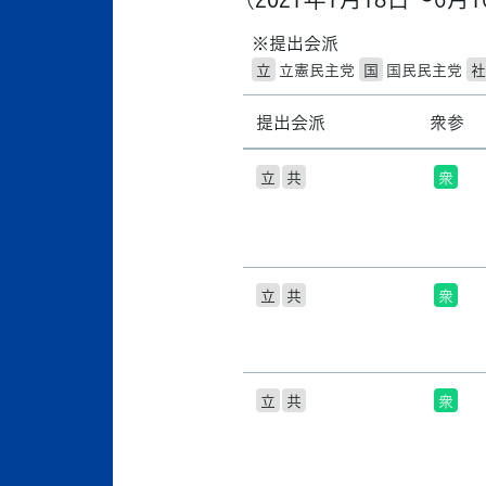
※提出会派
立
立憲民主党
国
国民民主党
社
提出会派
衆参
立
共
衆
立
共
衆
立
共
衆