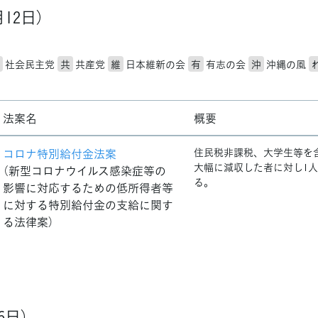
月12日）
社会民主党
共
共産党
維
日本維新の会
有
有志の会
沖
沖縄の風
法案名
概要
コロナ特別給付金法案
住民税非課税、大学生等を
大幅に減収した者に対し1人
（新型コロナウイルス感染症等の
る。
影響に対応するための低所得者等
に対する特別給付金の支給に関す
る法律案）
6日）