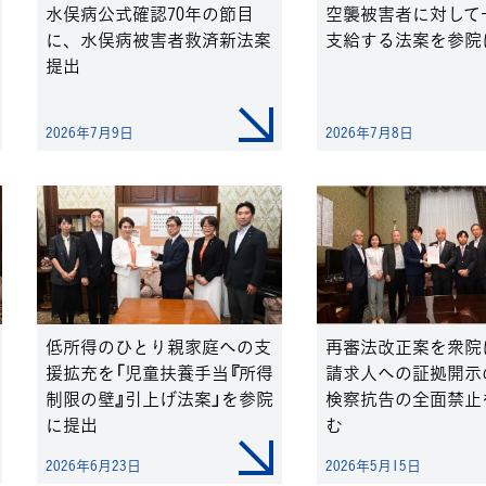
水俣病公式確認70年の節目
空襲被害者に対して
に、水俣病被害者救済新法案
支給する法案を参院
提出
2026年7月9日
2026年7月8日
低所得のひとり親家庭への支
再審法改正案を衆
援拡充を「児童扶養手当『所得
請求人への証拠開示
制限の壁』引上げ法案」を参院
検察抗告の全面禁止
に提出
む
2026年6月23日
2026年5月15日