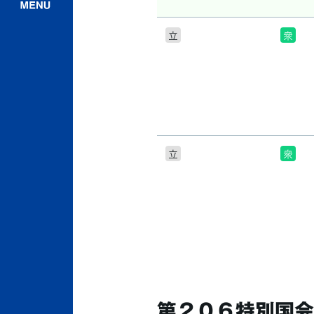
立
衆
立
衆
第２０６特別国会