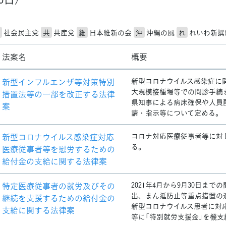
社会民主党
共
共産党
維
日本維新の会
沖
沖縄の風
れ
れいわ新撰
法案名
概要
新型インフルエンザ等対策特別
新型コロナウイルス感染症に
大規模接種場等での問診手続
措置法等の一部を改正する法律
県知事による病床確保や人員
案
請・指示等について定める。
新型コロナウイルス感染症対応
コロナ対応医療従事者等に対
る。
医療従事者等を慰労するための
給付金の支給に関する法律案
特定医療従事者の就労及びその
2021年4月から9月30日ま
出、まん延防止等重点措置の
継続を支援するための給付金の
新型コロナウイルス患者に対
支給に関する法律案
等に「特別就労支援金」を機支