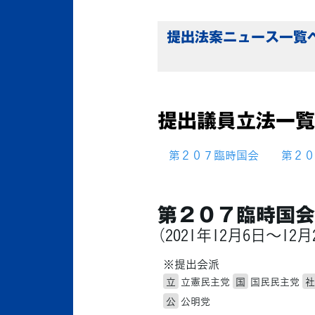
提出法案ニュース一覧
提出議員立法一覧
第２０７臨時国会
第２０
第２０７臨時国会
（2021年12月6日～12月
※提出会派
立
立憲民主党
国
国民民主党
社
公
公明党