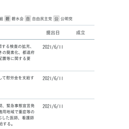
組
碧
碧水会
自
自由民主党
公
公明党
提出日
成立
関する検査の拡充、
2021/6/11
きの簡素化、都道府
配置等に関する要
して慰労金を支給す
2021/6/11
での間、緊急事態宣言発
2021/6/11
適用地域で重症等の
応した医師、看護師
給する。