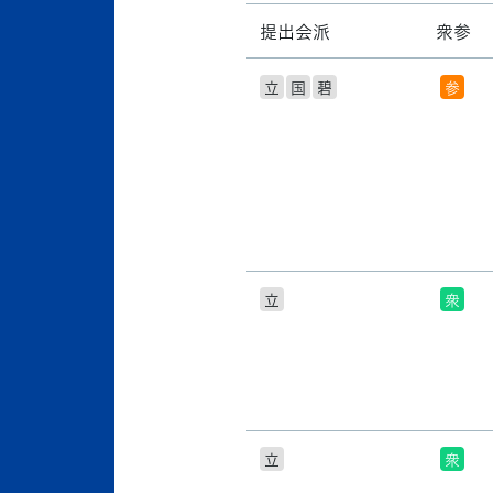
提出会派
衆参
立
国
碧
参
立
衆
立
衆