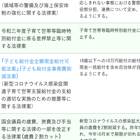
応しきれない事態における警
（領域等の警備及び海上保安体
役割分担、連携について定め
制の強化に関する法律案）
るようにする。
令和三年度子育て世帯等臨時特
子育て世帯等臨時特別給付金
止する。
別給付金に係る差押禁止等に関
する法律案
「子ども給付金全額現金給付可
18歳以下への10万円給付の給
現金一括給付を含め自治体が
能法案」（子ども給付金事務費削
るようにする。
減法案）
（新型コロナウイルス感染症関
連子育て世帯支援給付金の支給
の適切な実施のための措置等に
関する法律案）
国会議員の歳費、旅費及び手当
新型コロナウイルスの感染拡
員の歳費を2割削減する。昨年
等に関する法律の一部を改正す
れ、今年10月末で期限が切れ
る法律案（歳費２割カット）