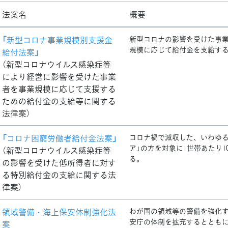
法案名
概要
「新型コロナ事業規模別支援金
新型コロナの影響を受けた事
規模に応じて給付金を支給す
給付法案」
（新型コロナウイルス感染症等
により経営に影響を受けた事業
者を事業規模に応じて支援する
ための給付金の支給等に関する
法律案）
「コロナ困窮労働者給付金法案」
コロナ禍で減収した、いわゆる
ア」の方を対象に1世帯あたり1
（新型コロナウイルス感染症等
る。
の影響を受けた低所得者に対す
る特別給付金の支給に関する法
律案）
領域警備・海上保安体制強化法
わが国の領域等の警備を強化
安庁の体制を拡充するととも
案