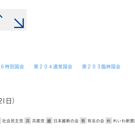
へ
６特別国会
第２０４通常国会
第２０３臨時国会
21日）
社会民主党
共
共産党
維
日本維新の会
有
有志の会
れ
れいわ新撰