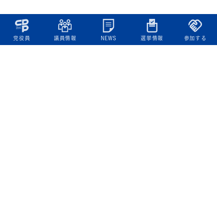
党役員
議員情報
NEWS
選挙情報
参加する
立憲民主党について
綱領
役員一覧
次の内閣
委員会委員一覧
議員・総支部長一覧
党本部所在地
都道府県連一覧
立憲民主党 活動計画・活動報告
ニュース
政策情報
基本政策
ビジョン２２
政策集
選挙政策
国会レポート
政調活動ニュース
提出法案
選挙情報
参院選2025選挙結果
衆院選2024選挙結果
参院選2022選挙結果
衆院選2021選挙結果