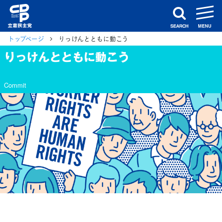
m
search
トップページ
りっけんとともに動こう
りっけんとともに動こう
Commit