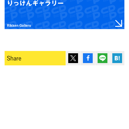
りっけんギャラリー
Rikken Gallery
ポスト
シェア
Lineで送
は
Share