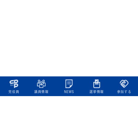
党役員
議員情報
NEWS
選挙情報
参加する
立憲民主党について
綱領
役員一覧
次の内閣
委員会委員一覧
議員・総支部長一覧
党本部所在地
都道府県連一覧
立憲民主党 活動計画・活動報告