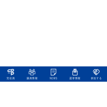
党役員
議員情報
NEWS
選挙情報
参加する
立憲民主党について
綱領
役員一覧
次の内閣
委員会委員一覧
議員・総支部長一覧