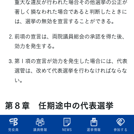
重大な違反が行われた場合その他選挙の公正が
著しく損なわれた場合であると判断したときに
は、選挙の無効を宣言することができる。
前項の宣言は、両院議員総会の承認を得た後、
効力を発生する。
第１項の宣言が効力を発生した場合には、代表
選管は、改めて代表選挙を行わなければならな
い。
第８章 任期途中の代表選挙
（任期途中選挙における任期満了選挙規
党役員
議員情報
NEWS
選挙情報
参加する