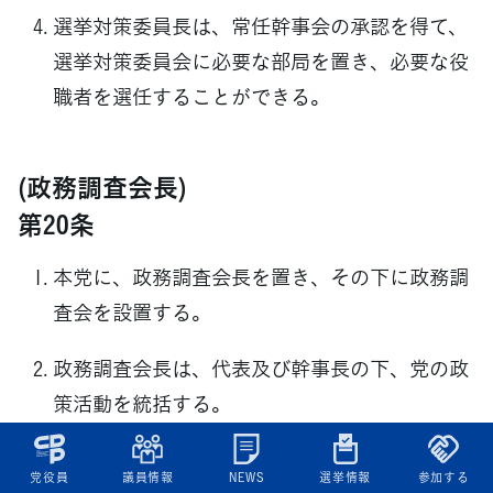
選挙対策委員長は、常任幹事会の承認を得て、
選挙対策委員会に必要な部局を置き、必要な役
職者を選任することができる。
(政務調査会長)
第20条
本党に、政務調査会長を置き、その下に政務調
査会を設置する。
政務調査会長は、代表及び幹事長の下、党の政
策活動を統括する。
政務調査会長は、党大会又は両院議員総会の承
党役員
議員情報
NEWS
選挙情報
参加する