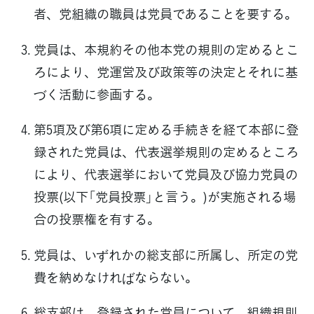
者、党組織の職員は党員であることを要する。
党員は、本規約その他本党の規則の定めるとこ
ろにより、党運営及び政策等の決定とそれに基
づく活動に参画する。
第5項及び第6項に定める手続きを経て本部に登
録された党員は、代表選挙規則の定めるところ
により、代表選挙において党員及び協力党員の
投票(以下「党員投票」と言う。)が実施される場
合の投票権を有する。
党員は、いずれかの総支部に所属し、所定の党
費を納めなければならない。
総支部は、登録された党員について、組織規則