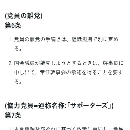
(党員の離党)
第6条
党員の離党の手続きは、組織規則で別に定め
る。
国会議員が離党しようとするときは、幹事長に
申し出て、常任幹事会の承認を得ることを要す
る。
(協力党員=通称名称:「サポーターズ」)
第7条
本党綱領及びそれに基づく政策に賛同し、地域