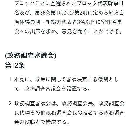
ブロックごとに互選されたブロック代表幹事11
名及び、第36条第1項及び第2項に定める地方自
治体議員団・組織の代表者3名以内に常任幹事
会への出席を求め、意見を聞くことができる。
(政務調査審議会)
第12条
本党に、政策に関して審議決定する機関とし
て、政務調査審議会を設置する。
政務調査審議会は、政務調査会長、政務調査会
長代理その他政務調査会長の指名する政務調査
会の役職者で構成する。