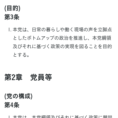
(目的)
第3条
本党は、日常の暮らしや働く現場の声を立脚点
としたボトムアップの政治を推進し、本党綱領
及びそれに基づく政策の実現を図ることを目的
とする。
第2章 党員等
(党の構成)
第4条
本党は、本党綱領及びそれに基づく政策に賛同