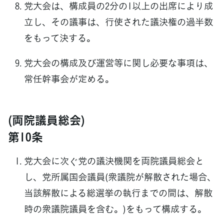
党大会は、構成員の2分の1以上の出席により成
立し、その議事は、行使された議決権の過半数
をもって決する。
党大会の構成及び運営等に関し必要な事項は、
常任幹事会が定める。
(両院議員総会)
第10条
党大会に次ぐ党の議決機関を両院議員総会と
し、党所属国会議員(衆議院が解散された場合、
当該解散による総選挙の執行までの間は、解散
時の衆議院議員を含む。)をもって構成する。