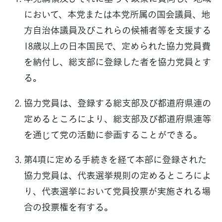
において、本党または本党所属の国会議員、地
方自治体議員及びこれらの候補者等を支援する
18歳以上の日本国民で、定められた協力党員費
を納付し、総支部に登録した者を協力党員とす
る。
協力党員は、登録する総支部及び都道府県連の
定めるところにより、総支部及び都道府県連等
を通じて党の活動に参画することができる。
第4項に定める手続きを経て本部に登録された
協力党員は、代表選挙規則の定めるところによ
り、代表選挙において党員投票が実施される場
合の投票権を有する。