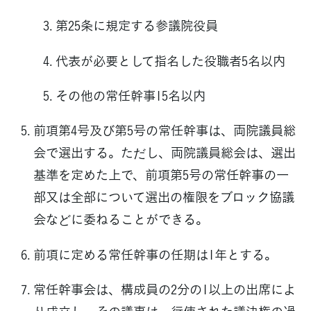
第25条に規定する参議院役員
代表が必要として指名した役職者5名以内
その他の常任幹事15名以内
前項第4号及び第5号の常任幹事は、両院議員総
会で選出する。ただし、両院議員総会は、選出
基準を定めた上で、前項第5号の常任幹事の一
部又は全部について選出の権限をブロック協議
会などに委ねることができる。
前項に定める常任幹事の任期は1年とする。
常任幹事会は、構成員の2分の1以上の出席によ