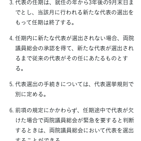
代表の任期は、就任の年から3年後の9月末日ま
でとし、当該月に行われる新たな代表の選出を
もって任期は終了する。
任期内に新たな代表が選出されない場合、両院
議員総会の承認を得て、新たな代表が選出され
るまで従来の代表がその任にあたるものとす
る。
代表選出の手続きについては、代表選挙規則で
別に定める。
前項の規定にかかわらず、任期途中で代表が欠
けた場合で両院議員総会が緊急を要すると判断
するときは、両院議員総会において代表を選出
することができる。