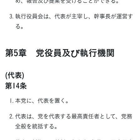
め、報告及び提案を受けることができる。
執行役員会は、代表が主宰し、幹事長が運営す
る。
第5章 党役員及び執行機関
(代表)
第14条
本党に、代表を置く。
代表は、党を代表する最高責任者として、党務
全般を統括する。