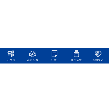
党役員
議員情報
NEWS
選挙情報
参加する
立憲民主党について
綱領
役員一覧
次の内閣
委員会委員一覧
議員・総支部長一覧
党本部所在地
都道府県連一覧
立憲民主党 活動計画・活動報告
ニュース