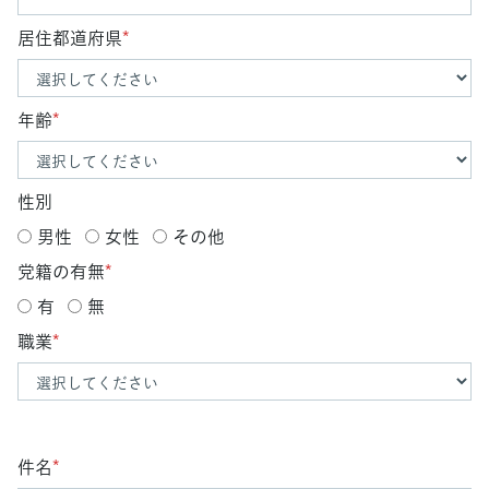
居住都道府県
*
年齢
*
性別
男性
女性
その他
党籍の有無
*
有
無
職業
*
件名
*