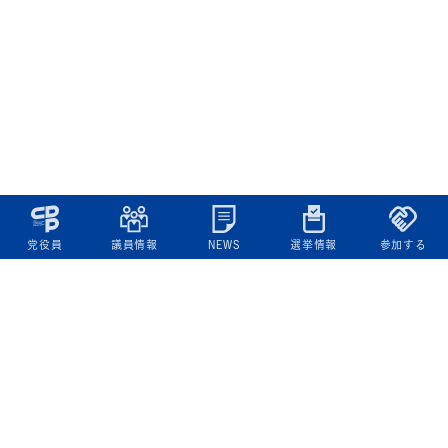
党役員
議員情報
NEWS
選挙情報
参加する
立憲民主党について
綱領
役員一覧
次の内閣
委員会委員一覧
議員・総支部長一覧
党本部所在地
都道府県連一覧
立憲民主党 活動計画・活動報告
ニュース