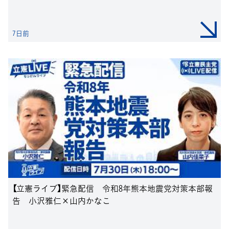
7日前
【立憲ライブ】緊急配信 令和8年熊本地震党対策本部報
告 小沢雅仁×山内かなこ