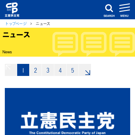
m
search
トップページ
ニュース
ニュース
News
1
«
2
3
4
5
»