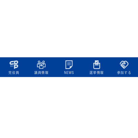
党役員
議員情報
NEWS
選挙情報
参加する
立憲民主党について
綱領
役員一覧
次の内閣
委員会委員一覧
議員・総支部長一覧
党本部所在地
都道府県連一覧
立憲民主党 活動計画・活動報告
ニュース