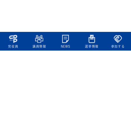
党役員
議員情報
NEWS
選挙情報
参加する
立憲民主党について
綱領
役員一覧
次の内閣
委員会委員一覧
議員・総支部長一覧
党本部所在地
都道府県連一覧
立憲民主党 活動計画・活動報告
ニュース
政策情報
基本政策
ビジョン２２
政策集
選挙政策
国会レポート
政調活動ニュース
提出法案