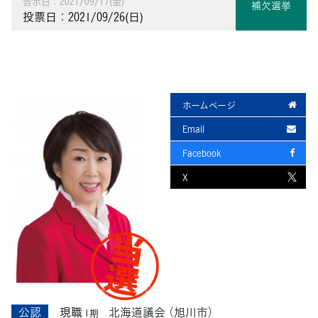
告示日：2021/09/17(金)
補欠選挙
投票日：2021/09/26(日)
ホームページ
Email
Facebook
X
公認
現職
北海道議会
（旭川市）
1期