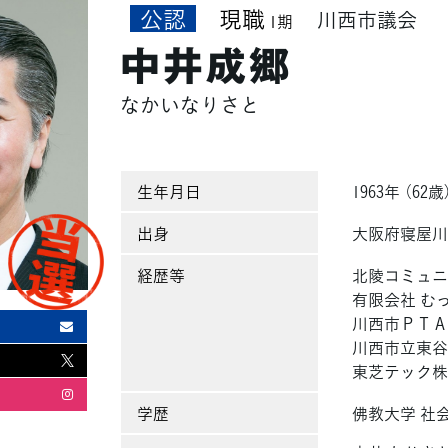
公認
現職
川西市議会
1期
中井成郷
なかいなりさと
生年月日
1963年 （62歳
出身
大阪府寝屋
経歴等
北陵コミュニ
有限会社 む
川西市ＰＴＡ
川西市立東谷
東芝テック株
学歴
佛教大学 社