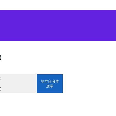
）
)
地方自治体
選挙
)