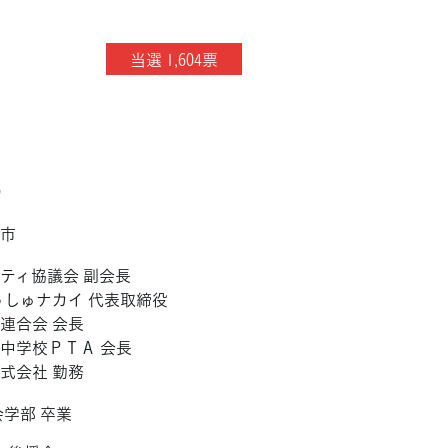
当選 1,604票
）
川市
ティ協議会 副会長
っしゅナカイ 代表取締役
連合会 会長
中学校ＰＴＡ 会長
式会社 勤務
会学部 卒業