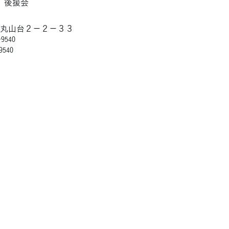
と 後援会
市丸山台２－２－３３
9540
9540