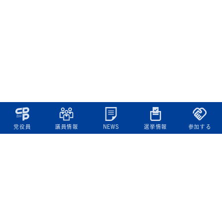
党役員
議員情報
NEWS
選挙情報
参加する
立憲民主党について
綱領
役員一覧
次の内閣
委員会委員一覧
議員・総支部長一覧
党本部所在地
都道府県連一覧
立憲民主党 活動計画・活動報告
ニュース