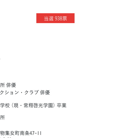
当選 938票
）
所 俳優
クション・クラブ 俳優
学校 （現・常翔啓光学園） 卒業
務所
集女町南条47-11