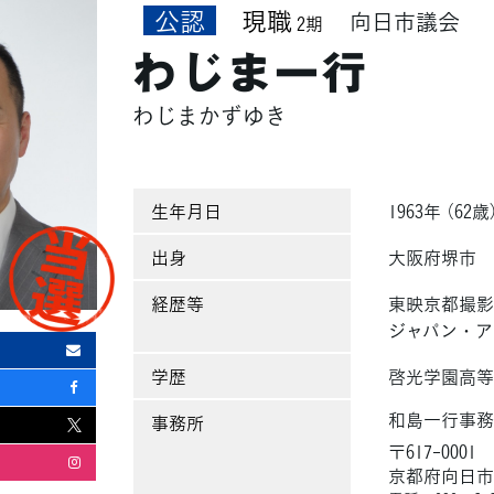
公認
現職
向日市議会
2期
わじま一行
わじまかずゆき
生年月日
1963年 （62歳
出身
大阪府堺市
経歴等
東映京都撮影
ジャパン・ア
学歴
啓光学園高等
和島一行事
事務所
〒617-0001
京都府向日市物