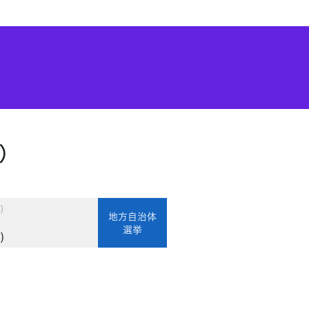
）
)
地方自治体
選挙
)