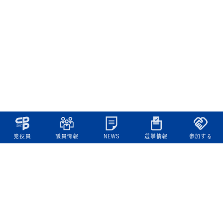
党役員
議員情報
NEWS
選挙情報
参加する
立憲民主党について
綱領
役員一覧
次の内閣
委員会委員一覧
議員・総支部長一覧
党本部所在地
都道府県連一覧
立憲民主党 活動計画・活動報告