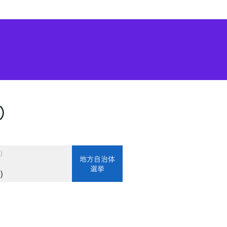
）
)
地方自治体
選挙
)