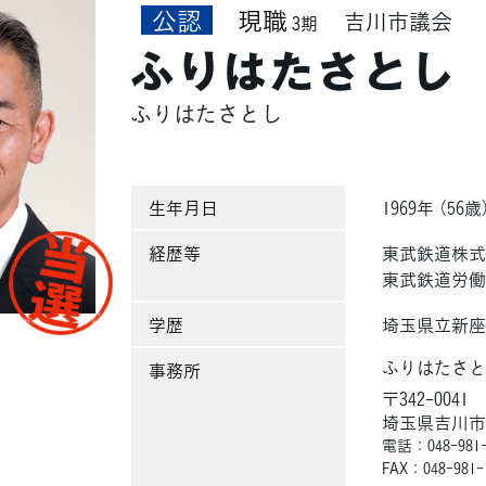
公認
現職
吉川市議会
3期
ふりはたさとし
ふりはたさとし
生年月日
1969年 （56歳
経歴等
東武鉄道株式
東武鉄道労働
学歴
埼玉県立新座
ふりはたさ
事務所
〒342-0041
埼玉県吉川市大
電話：048-981-
FAX：048-981-