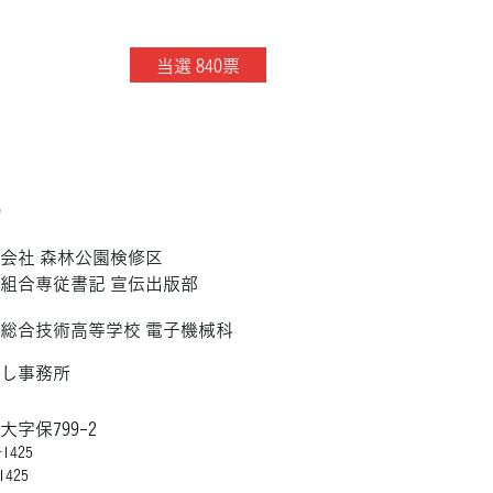
当選 840票
）
会社 森林公園検修区
組合専従書記 宣伝出版部
総合技術高等学校 電子機械科
とし事務所
字保799-2
1425
1425