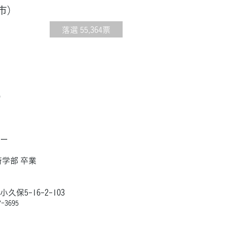
市）
落選 55,364票
）
市
ナー
済学部 卒業
保5-16-2-103
-3695