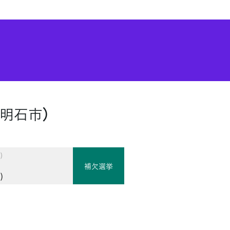
明石市）
)
補欠選挙
)