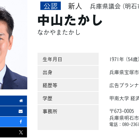
公認
新人
兵庫県議会
（明石
中山たかし
なかやまたかし
生年月日
1971年 （54歳
出身
兵庫県宝塚
経歴等
広告プラン
学歴
甲南大学 経
〒673-0005
事務所
兵庫県明石市小久
電話：080-2367