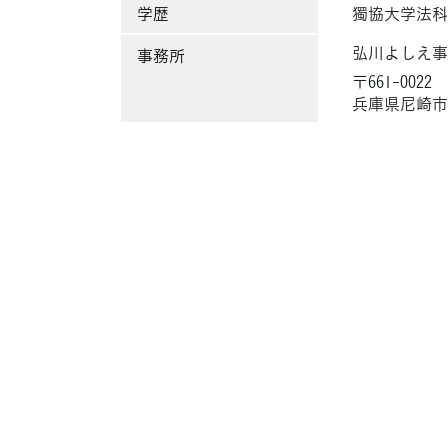
学歴
獨協大学法科
弘川よしえ
事務所
〒661-0022
兵庫県尼崎市尾