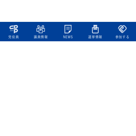
党役員
議員情報
NEWS
選挙情報
参加する
立憲民主党について
綱領
役員一覧
次の内閣
委員会委員一覧
議員・総支部長一覧
党本部所在地
都道府県連一覧
立憲民主党 活動計画・活動報告
ニュース
政策情報
基本政策
ビジョン２２
政策集
選挙政策
国会レポート
政調活動ニュース
提出法案
選挙情報