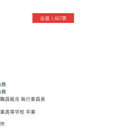
当選 1,467票
）
市
勤務
勤務
職員組合 執行委員長
業高等学校 卒業
務所