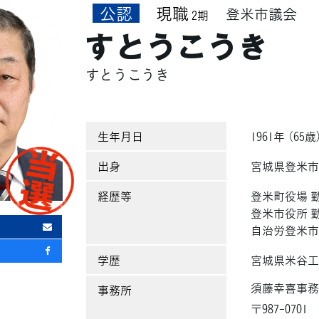
公認
現職
登米市議会
2期
すとうこうき
すとうこうき
生年月日
1961年 （65歳
出身
宮城県登米
経歴等
登米町役場 
登米市役所 
自治労登米市
学歴
宮城県米谷工
須藤幸喜事
事務所
〒987-0701