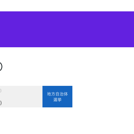
）
)
地方自治体
選挙
)