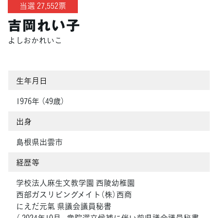
当選 27,552票
吉岡れい子
よしおかれいこ
生年月日
1976年 （49歳）
出身
島根県出雲市
経歴等
学校法人麻生文教学園 西陵幼稚園
西部ガスリビングメイト（株）西商
にえだ元氣 県議会議員秘書
（ 2024年10月- 衆院選立候補に伴い前県議会議員秘書