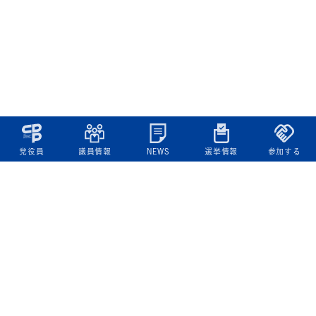
党役員
議員情報
NEWS
選挙情報
参加する
立憲民主党について
綱領
役員一覧
次の内閣
委員会委員一覧
議員・総支部長一覧
党本部所在地
都道府県連一覧
立憲民主党 活動計画・活動報告
ニュース
政策情報