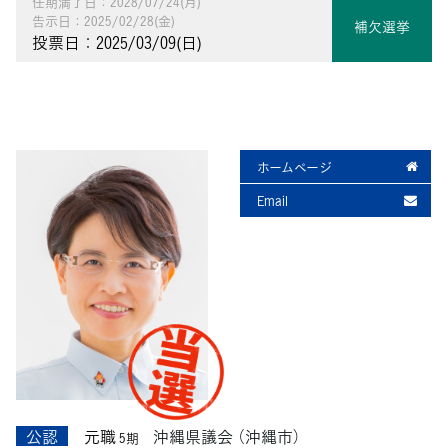
任期満了日：2028/07/24(月)
告示日：2025/02/28(金)
補欠選挙
投票日：2025/03/09(日)
ホームページ
Email
公認
元職
沖縄県議会
（沖縄市）
5期