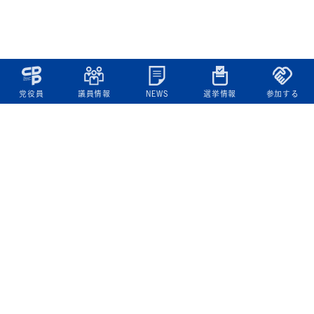
党役員
議員情報
NEWS
選挙情報
参加する
立憲民主党について
綱領
役員一覧
次の内閣
委員会委員一覧
議員・総支部長一覧
党本部所在地
都道府県連一覧
立憲民主党 活動計画・活動報告
ニュース
政策情報
基本政策
ビジョン２２
政策集
選挙政策
国会レポート
政調活動ニュース
提出法案
選挙情報