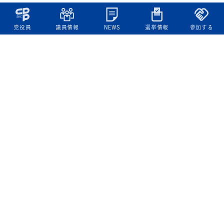
党役員
議員情報
NEWS
選挙情報
参加する
立憲民主党について
綱領
役員一覧
次の内閣
委員会委員一覧
議員・総支部長一覧
党本部所在地
都道府県連一覧
立憲民主党 活動計画・活動報告
ニュース
政策情報
基本政策
ビジョン２２
政策集
選挙政策
国会レポート
政調活動ニュース
提出法案
選挙情報
参院選2025選挙結果
衆院選2024選挙結果
参院選2022選挙結果
衆院選2021選挙結果
第20回統一地方自治体選挙 結果一覧