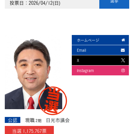
選挙
投票日：2026/04/12(日)
ホームページ
Email
X
Instagram
公認
現職
日光市議会
2期
当選 1,175.767票