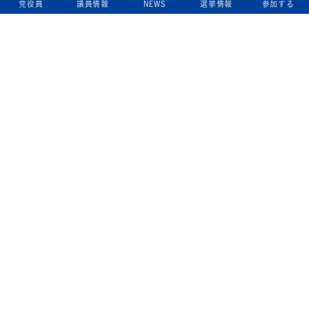
党役員
議員情報
NEWS
選挙情報
参加する
立憲民主党について
綱領
役員一覧
次の内閣
委員会委員一覧
議員・総支部長一覧
党本部所在地
都道府県連一覧
立憲民主党 活動計画・活動報告
ニュース
政策情報
基本政策
ビジョン２２
政策集
選挙政策
国会レポート
政調活動ニュース
提出法案
選挙情報
参院選2025選挙結果
衆院選2024選挙結果
参院選2022選挙結果
衆院選2021選挙結果
第20回統一地方自治体選挙 結果一覧
候補者公募2026
活動