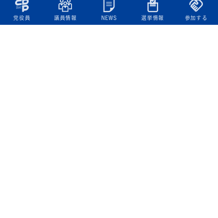
党役員
議員情報
NEWS
選挙情報
参加する
立憲民主党について
綱領
役員一覧
次の内閣
委員会委員一覧
議員・総支部長一覧
党本部所在地
都道府県連一覧
立憲民主党 活動計画・活動報告
ニュース
政策情報
基本政策
ビジョン２２
政策集
選挙政策
国会レポート
政調活動ニュース
提出法案
選挙情報
参院選2025選挙結果
衆院選2024選挙結果
参院選2022選挙結果
衆院選2021選挙結果
第20回統一地方自治体選挙 結果一覧
候補者公募2026