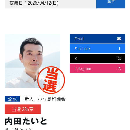
選挙
投票日：2026/04/12(日)
Email
Facebook
X
Instagram
公認
新人
小豆島町議会
当選 385票
内田たいと
うちだたいと