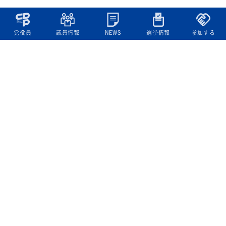
党役員
議員情報
NEWS
選挙情報
参加する
立憲民主党について
綱領
役員一覧
次の内閣
委員会委員一覧
議員・総支部長一覧
党本部所在地
都道府県連一覧
立憲民主党 活動計画・活動報告
ニュース
政策情報
基本政策
ビジョン２２
政策集
選挙政策
国会レポート
政調活動ニュース
提出法案
選挙情報
参院選2025選挙結果
衆院選2024選挙結果
参院選2022選挙結果
衆院選2021選挙結果
第20回統一地方自治体選挙 結果一覧