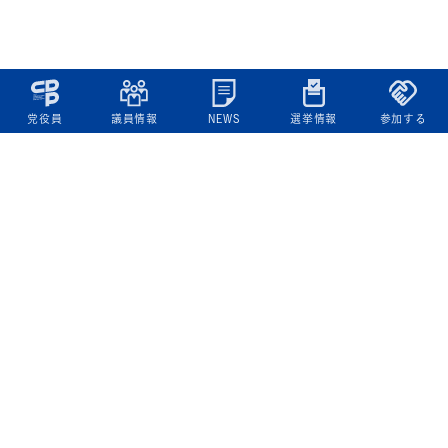
党役員
議員情報
NEWS
選挙情報
参加する
立憲民主党について
綱領
役員一覧
次の内閣
委員会委員一覧
議員・総支部長一覧
党本部所在地
都道府県連一覧
立憲民主党 活動計画・活動報告
ニュース
政策情報
基本政策
ビジョン２２
政策集
選挙政策
国会レポート
政調活動ニュース
提出法案
選挙情報