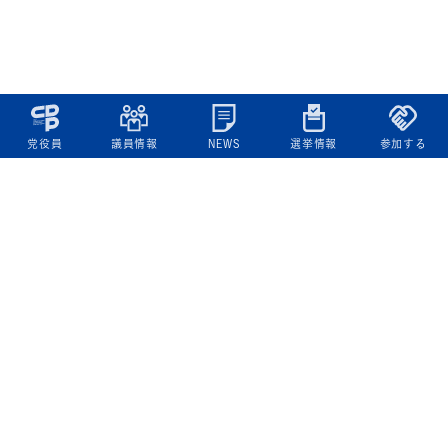
党役員
議員情報
NEWS
選挙情報
参加する
立憲民主党について
綱領
役員一覧
次の内閣
委員会委員一覧
議員・総支部長一覧
党本部所在地
都道府県連一覧
立憲民主党 活動計画・活動報告
ニュース
政策情報
基本政策
ビジョン２２
政策集
選挙政策
国会レポート
政調活動ニュース
提出法案