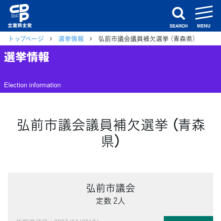
m
search
トップページ
選挙情報
弘前市議会議員補欠選挙 （青森県）
選挙情報
Election information
弘前市議会議員補欠選挙 （青森
県）
弘前市議会
定数 2人