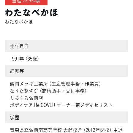
当選 23,934票
わたなべかほ
わたなべかほ
生年月日
1991年 （35歳）
経歴等
鶴岡メッキ工業所 （生産管理事務・作業員）
なりた整骨院 （施術助手・受付事務）
りらくる弘前店
ボディケア Re:COVER オーナー兼メディセリスト
学歴
青森県立弘前南高等学校 大鰐校舎 （2013年閉校） 中退