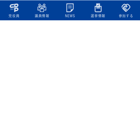
党役員
議員情報
NEWS
選挙情報
参加する
立憲民主党について
綱領
役員一覧
次の内閣
委員会委員一覧
議員・総支部長一覧
党本部所在地
都道府県連一覧
立憲民主党 活動計画・活動報告
ニュース
政策情報
基本政策
ビジョン２２
政策集
選挙政策
国会レポート
政調活動ニュース
提出法案
選挙情報
参院選2025選挙結果
衆院選2024選挙結果
参院選2022選挙結果
衆院選2021選挙結果
第20回統一地方自治体選挙 結果一覧