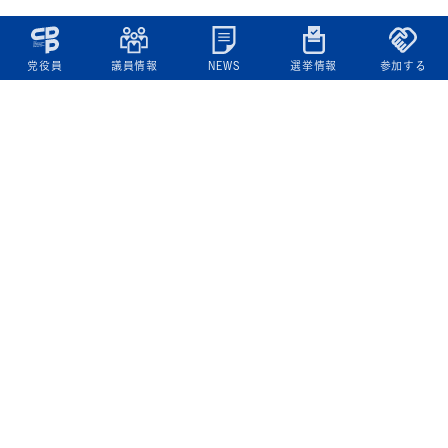
党役員
議員情報
NEWS
選挙情報
参加する
立憲民主党について
綱領
役員一覧
次の内閣
委員会委員一覧
議員・総支部長一覧
党本部所在地
都道府県連一覧
立憲民主党 活動計画・活動報告
ニュース
政策情報
基本政策
ビジョン２２
政策集
選挙政策
国会レポート
政調活動ニュース
提出法案
選挙情報
参院選2025選挙結果
衆院選2024選挙結果
参院選2022選挙結果
衆院選2021選挙結果
第20回統一地方自治体選挙 結果一覧