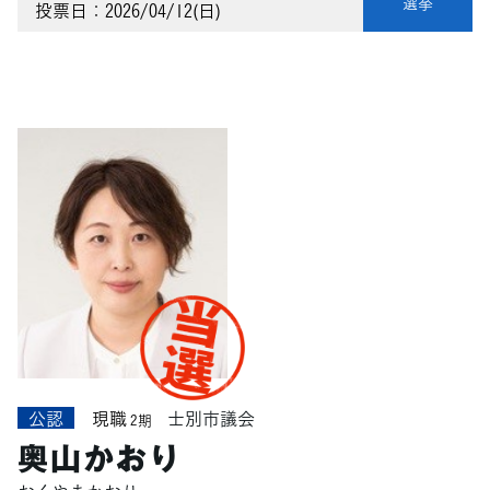
選挙
投票日：2026/04/12(日)
公認
現職
士別市議会
2期
奥山かおり