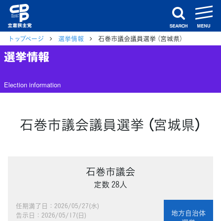
m
search
トップページ
選挙情報
石巻市議会議員選挙 （宮城県）
選挙情報
Election information
石巻市議会議員選挙 （宮城県）
石巻市議会
定数 28人
任期満了日：2026/05/27(水)
地方自治体
告示日：2026/05/17(日)