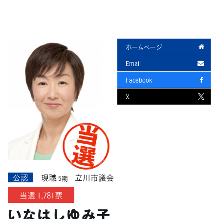
ホームページ
Email
Facebook
X
公認
現職
立川市議会
5期
当選 1,781票
いなはしゆみ子