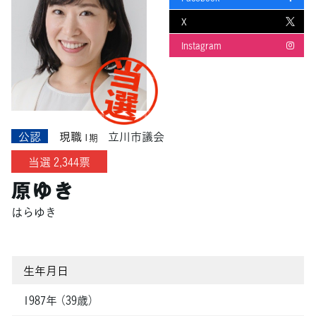
X
Instagram
公認
現職
立川市議会
1期
当選 2,344票
原ゆき
はらゆき
生年月日
1987年 （39歳）