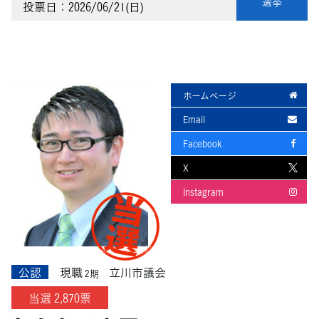
選挙
投票日：2026/06/21(日)
ホームページ
Email
Facebook
X
Instagram
公認
現職
立川市議会
2期
当選 2,870票