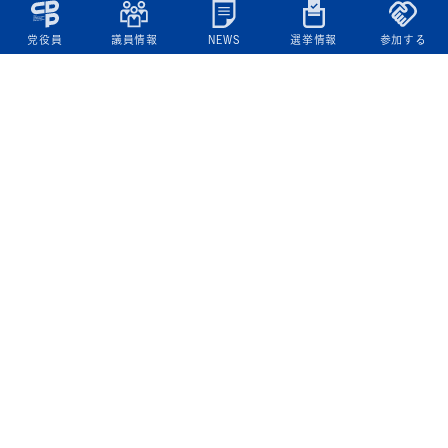
党役員
議員情報
NEWS
選挙情報
参加する
立憲民主党について
綱領
役員一覧
次の内閣
委員会委員一覧
議員・総支部長一覧
党本部所在地
都道府県連一覧
立憲民主党 活動計画・活動報告
ニュース
政策情報
基本政策
ビジョン２２
政策集
選挙政策
国会レポート
政調活動ニュース
提出法案
選挙情報
参院選2025選挙結果
衆院選2024選挙結果
参院選2022選挙結果
衆院選2021選挙結果
第20回統一地方自治体選挙 結果一覧
候補者公募2026