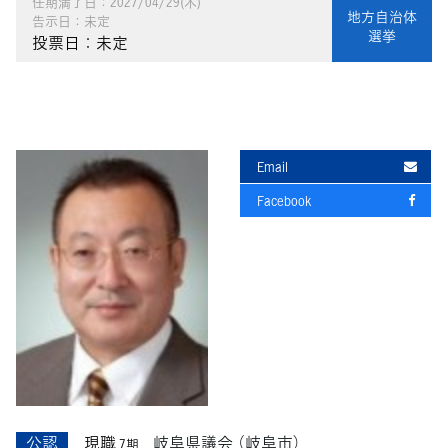
任期満了日：2027/04/29(木)
地方自治体
告示日：未定
選挙
投票日：未定
Email
Facebook
公認
現職
岐阜県議会
（岐阜市）
7期