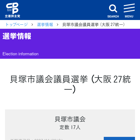
m
search
トップページ
選挙情報
貝塚市議会議員選挙 （大阪 27統一）
選挙情報
Election information
貝塚市議会議員選挙 （大阪 27統
一）
貝塚市議会
定数 17人