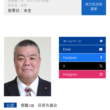
任期満了日：2027/04/30(金)
地方自治体
告示日：未定
選挙
投票日：未定
ホームページ
Email
Facebook
X
Instagram
公認
現職
貝塚市議会
5期