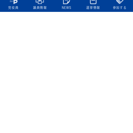
党役員
議員情報
NEWS
選挙情報
参加する
立憲民主党について
綱領
役員一覧
次の内閣
委員会委員一覧
議員・総支部長一覧
党本部所在地
都道府県連一覧
立憲民主党 活動計画・活動報告
ニュース
政策情報
基本政策
ビジョン２２
政策集
選挙政策
国会レポート
政調活動ニュース
提出法案
選挙情報
参院選2025選挙結果
衆院選2024選挙結果
参院選2022選挙結果
衆院選2021選挙結果
第20回統一地方自治体選挙 結果一覧
候補者公募2026