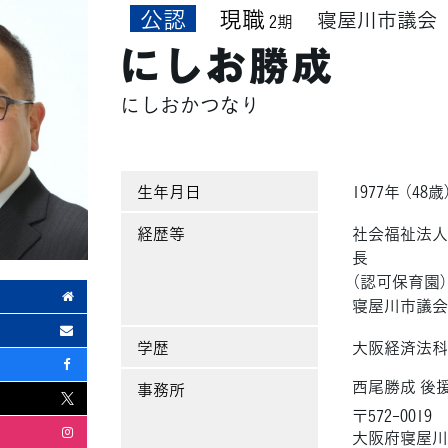
公認
現職
寝屋川市議会
2期
にしお勝成
にしおかつなり
生年月日
1977年 （48歳
経歴等
社会福祉法人
長
（認可保育園
寝屋川市議
学歴
大阪経済法科
西尾勝成 後
事務所
〒572-0019
大阪府寝屋川