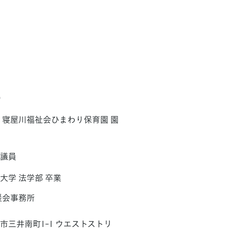
）
 寝屋川福祉会ひまわり保育園 園
）
会議員
大学 法学部 卒業
援会事務所
市三井南町1-1 ウエストストリ