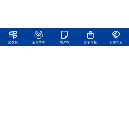
党役員
議員情報
NEWS
選挙情報
参加する
立憲民主党について
綱領
役員一覧
次の内閣
委員会委員一覧
議員・総支部長一覧
党本部所在地
都道府県連一覧
立憲民主党 活動計画・活動報告
ニュース
政策情報
基本政策
ビジョン２２
政策集
選挙政策
国会レポート
政調活動ニュース
提出法案