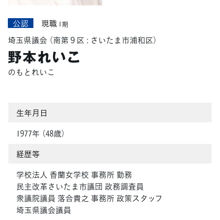
公認
現職
1期
埼玉県議会
（南第９区 : さいたま市浦和区）
野本れいこ
のもとれいこ
生年月日
1977年 （48歳）
経歴等
学校法人 香蘭女学校 事務所 勤務
民主改革さいたま市議団 政務調査員
衆議院議員 落合貴之 事務所 政策スタッフ
埼玉県議会議員