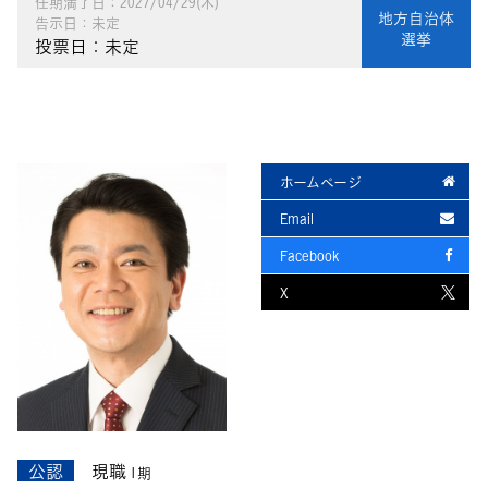
任期満了日：2027/04/29(木)
地方自治体
告示日：未定
選挙
投票日：未定
ホームページ
Email
Facebook
X
公認
現職
1期