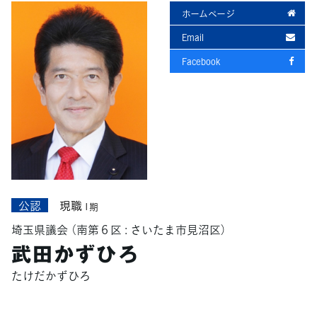
ホームページ
Email
Facebook
公認
現職
1期
埼玉県議会
（南第６区 : さいたま市見沼区）
武田かずひろ
たけだかずひろ