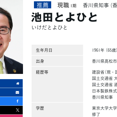
推薦
現職
香川県知事
（
1期
池田とよひと
いけだとよひと
生年月日
1961年 （65歳
出身
香川県高松
経歴等
建設省（現・
国土交通省 
国土交通省 
日本製鉄株式
香川県知事
学歴
東京大学大学
修了