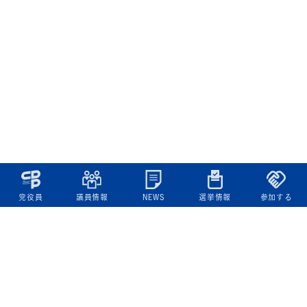
党役員
議員情報
NEWS
選挙情報
参加する
立憲民主党について
綱領
役員一覧
次の内閣
委員会委員一覧
議員・総支部長一覧
党本部所在地
都道府県連一覧
立憲民主党 活動計画・活動報告