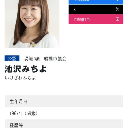
X
Instagram
公認
現職
船橋市議会
3期
池沢みちよ
いけざわみちよ
生年月日
1967年 （59歳）
経歴等