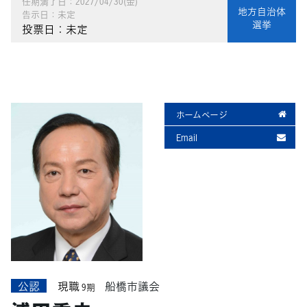
任期満了日：2027/04/30(金)
地方自治体
告示日：未定
選挙
投票日：未定
ホームページ
Email
公認
現職
船橋市議会
9期