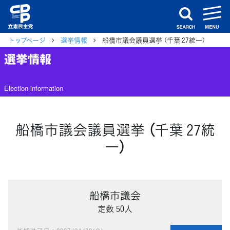
m
search
トップページ
選挙情報
船橋市議会議員選挙 （千葉 27統一）
選挙情報
Election information
船橋市議会議員選挙 （千葉 27統
一）
船橋市議会
定数 50人