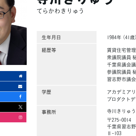
てらかわきりゅう
生年月日
1984年 （41歳
経歴等
賃貸住宅管理
衆議院議員 
千葉県議会議
参議院議員 
習志野市議
学歴
アカデミアリ
プロダクトデ
寺川きりゅう
事務所
〒275-0014
千葉県習志野市
Ⅱ-103