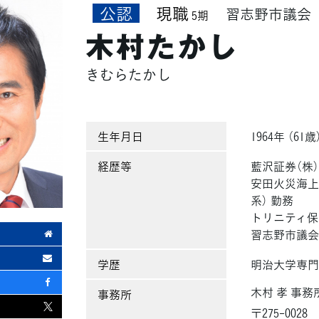
公認
現職
習志野市議会
5期
木村たかし
きむらたかし
生年月日
1964年 （61歳
経歴等
藍沢証券（株）
安田火災海上
系） 勤務
トリニティ保
習志野市議
学歴
明治大学専門
木村 孝 事務
事務所
〒275-0028