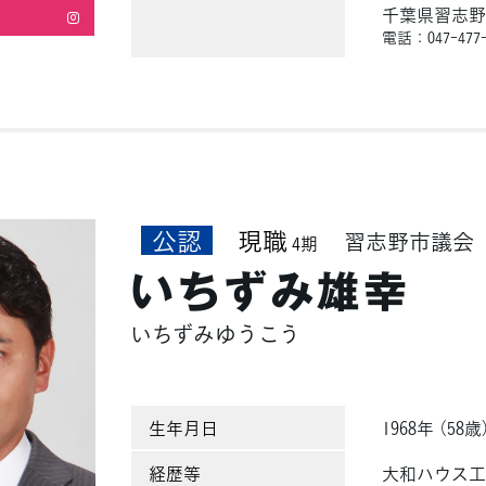
千葉県習志野市
電話：047-477-
公認
現職
習志野市議会
4期
いちずみ雄幸
いちずみゆうこう
生年月日
1968年 （58歳
経歴等
大和ハウス工