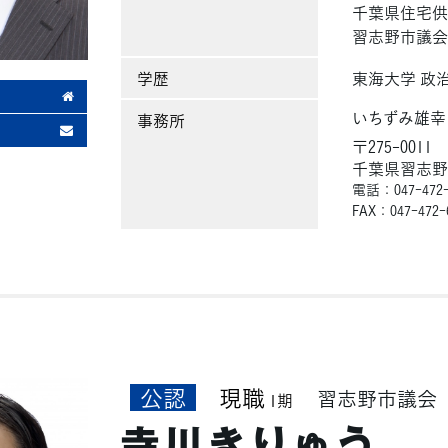
千葉県住宅供
習志野市議
学歴
東海大学 政
いちずみ雄幸
事務所
〒275-0011
千葉県習志野市
電話：047-472-
FAX：047-472-
公認
現職
習志野市議会
1期
寺川きりゅう