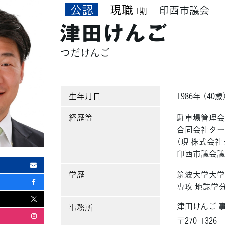
公認
現職
印西市議会
1期
津田けんご
つだけんご
生年月日
1986年 （40歳
経歴等
駐車場管理会
合同会社ター
（現 株式会
印西市議会
学歴
筑波大学大学
専攻 地誌学
津田けんご 
事務所
〒270-1326