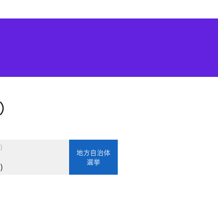
）
)
地方自治体
選挙
)