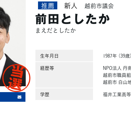
推薦
新人
越前市議会
前田としたか
まえだとしたか
生年月日
1987年 （39歳
経歴等
NPO法人 
越前市職員組
越前市 白山
学歴
福井工業高等