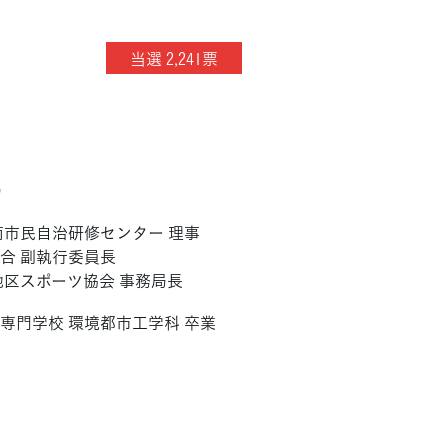
当選 2,241票
）
丹南市民自治研修センター 理事
合 副執行委員長
地区スポーツ協会 事務局長
専門学校 環境都市工学科 卒業