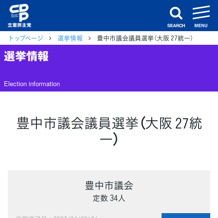
m
search
トップページ
選挙情報
豊中市議会議員選挙（大阪 27統一）
選挙情報
Election information
豊中市議会議員選挙（大阪 27統
一）
豊中市議会
定数 34人