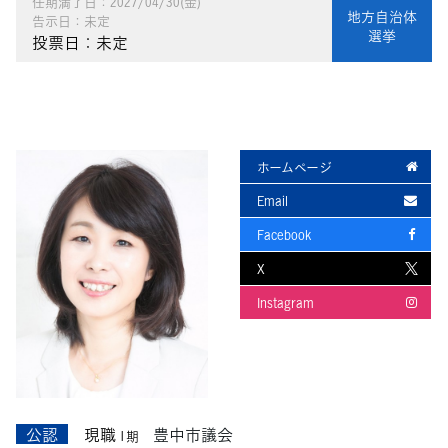
任期満了日：2027/04/30(金)
地方自治体
告示日：未定
選挙
投票日：未定
ホームページ
Email
Facebook
X
Instagram
公認
現職
豊中市議会
1期