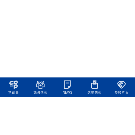
党役員
議員情報
NEWS
選挙情報
参加する
立憲民主党について
綱領
役員一覧
次の内閣
委員会委員一覧
議員・総支部長一覧
党本部所在地
都道府県連一覧