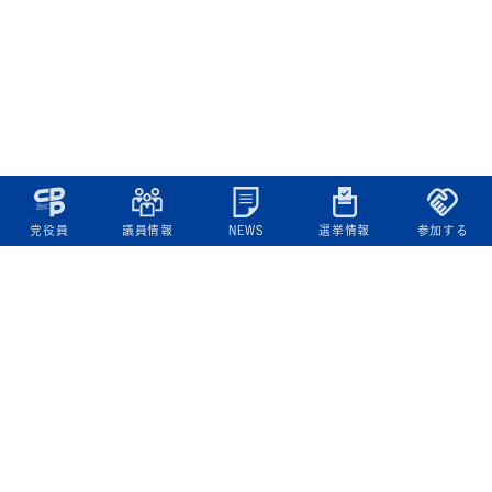
党役員
議員情報
NEWS
選挙情報
参加する
立憲民主党について
綱領
役員一覧
次の内閣
委員会委員一覧
議員・総支部長一覧
党本部所在地
都道府県連一覧
立憲民主党 活動計画・活動報告
ニュース
政策情報
基本政策
ビジョン２２
政策集
選挙政策