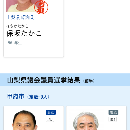
山梨県
昭和町
ほさかたかこ
保坂たかこ
1961年生
山梨県議会議員選挙
結果
（前半）
甲府市
（定数: 9人）
公認
推薦
現3
現4