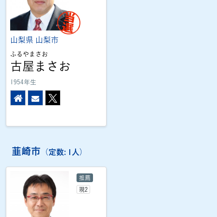
山梨県
山梨市
ふるやまさお
古屋まさお
1954年生
ホームページ
メール
X
韮崎市
（定数: 1人）
推薦
現2