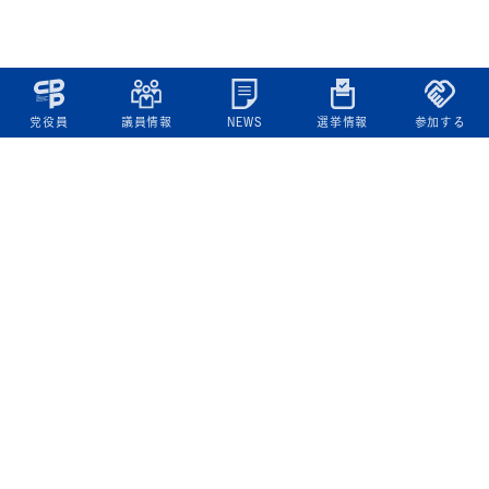
党役員
議員情報
NEWS
選挙情報
参加する
立憲民主党について
綱領
役員一覧
次の内閣
委員会委員一覧
議員・総支部長一覧
党本部所在地
都道府県連一覧
立憲民主党 活動計画・活動報告
ニュース
政策情報
基本政策
ビジョン２２
政策集
選挙政策
国会レポート
政調活動ニュース
提出法案
選挙情報
参院選2025選挙結果
衆院選2024選挙結果