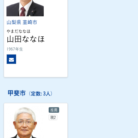
山梨県
韮崎市
やまだななほ
山田ななほ
1967年生
メール
甲斐市
（定数: 3人）
推薦
現2