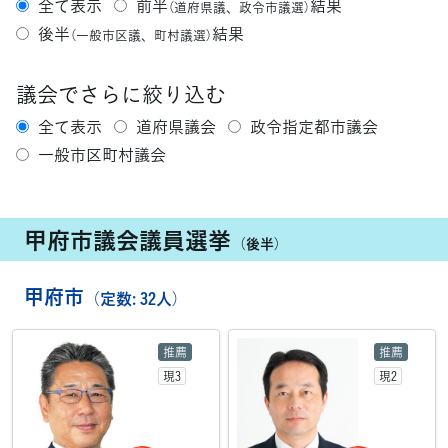
全て表示
前半
結果
（道府県議、政令市議選）
後半
結果
（一般市区議、町村議選）
議会でさらに絞り込む
全て表示
道府県議会
政令指定都市議会
一般市区町村議会
甲府市議会議員選挙
（後半）
甲府市
（定数: 32人）
推薦
推薦
現3
現2