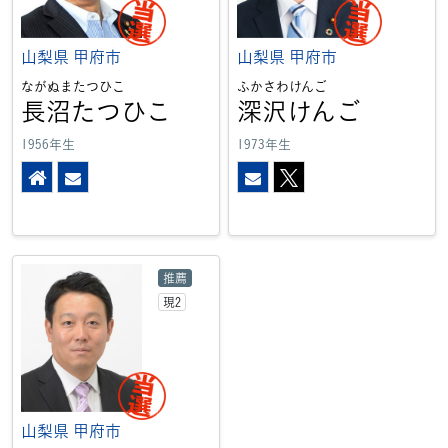
山梨県
甲府市
山梨県
甲府市
ながぬまたつひこ
ふかさわけんご
長沼たつひこ
深沢けんご
1956年生
1973年生
ホームページ
メール
メール
X
推薦
現2
山梨県
甲府市