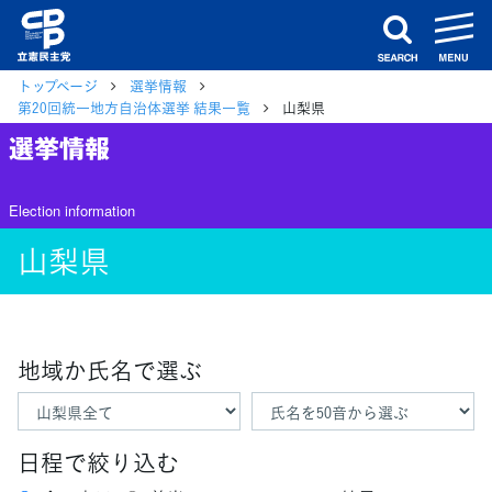
m
search
トップページ
選挙情報
第20回統一地方自治体選挙 結果一覧
山梨県
選挙情報
Election information
山梨県
地域か氏名で選ぶ
日程で絞り込む