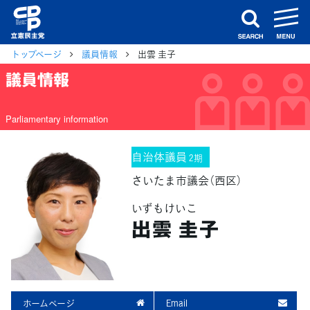
m
search
トップページ
議員情報
出雲 圭子
議員情報
Parliamentary information
自治体議員
2期
さいたま市議会（西区）
いずもけいこ
出雲 圭子
ホームページ
Email