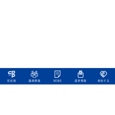
党役員
議員情報
NEWS
選挙情報
参加する
立憲民主党について
綱領
役員一覧
次の内閣
委員会委員一覧
議員・総支部長一覧
党本部所在地
都道府県連一覧