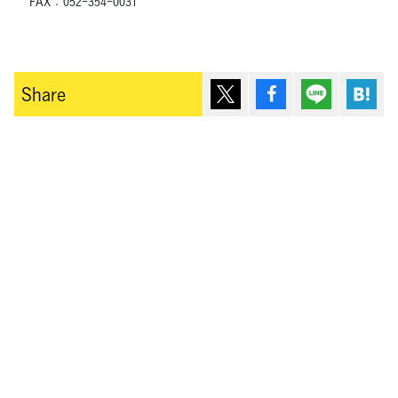
FAX：052-354-0031
ポスト
シェア
Lineで送
は
Share