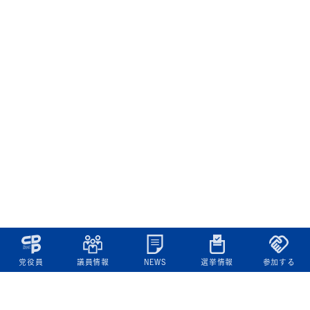
党役員
議員情報
NEWS
選挙情報
参加する
立憲民主党について