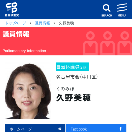
m
search
トップページ
議員情報
久野美穂
議員情報
Parliamentary information
自治体議員
2期
名古屋市会（中川区）
くのみほ
久野美穂
ホームページ
Facebook