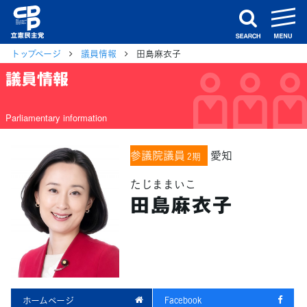
m
search
トップページ
議員情報
田島麻衣子
議員情報
Parliamentary information
参議院議員
愛知
2期
たじままいこ
田島麻衣子
ホームページ
Facebook