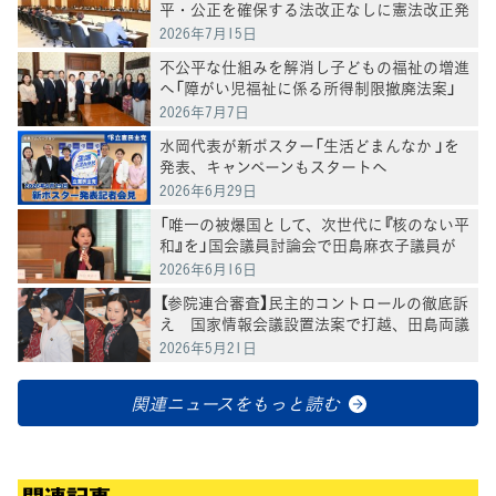
平・公正を確保する法改正なしに憲法改正発
議はできない」と意見表明
2026年7月15日
不公平な仕組みを解消し子どもの福祉の増進
へ「障がい児福祉に係る所得制限撤廃法案」
を提出
2026年7月7日
水岡代表が新ポスター「生活どまんなか 」を
発表、キャンペーンもスタートへ
2026年6月29日
「唯一の被爆国として、次世代に『核のない平
和』を」国会議員討論会で田島麻衣子議員が
発言
2026年6月16日
【参院連合審査】民主的コントロールの徹底訴
え 国家情報会議設置法案で打越、田島両議
員が質問
2026年5月21日
関連ニュースをもっと読む