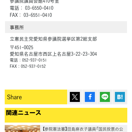
参議院議員会館410号室
電話： 03-6550-0410
FAX： 03-6551-0410
事務所
立憲民主党愛知県参議院選挙区第2総支部
〒451-0025
愛知県名古屋市西区上名古屋3-22-23-304
電話：052-937-0151
FAX：052-937-0152
ポスト
シェア
Lineで送
は
Share
関連ニュース
【参院憲法審】田島麻衣子議員「国民投票の公